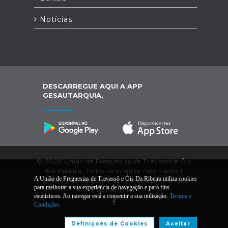
Notícias
DESCARREGUE AQUI A APP
GESAUTARQUIA,
© 2026 União de Freguesias de Travassô e Óis
Da Ribeira. Todos os direitos reservados |
A União de Freguesias de Travassô e Óis Da Ribeira utiliza cookies
Termos e Condições
|
*
Chamada para a rede
para melhorar a sua experiência de navegação e para fins
fixa nacional.
estatísticos. Ao navegar está a consentir a sua utilização.
Termos e
Condições
Desenvolvido por:
Definiçoes de Cookies
Aceitar