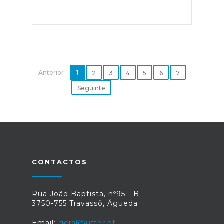
Anterior
1
2
3
4
5
6
7
Seguinte
CONTACTOS
Rua João Baptista, nº95 - B
3750-755 Travassô, Águeda
Email:
geral@uftor.pt