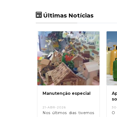
Últimas Notícias
o e
Manutenção especial
Ap
o
so
c
21-ABR-2026
30
p
 Freguesia
Nos últimos dias tivemos
O