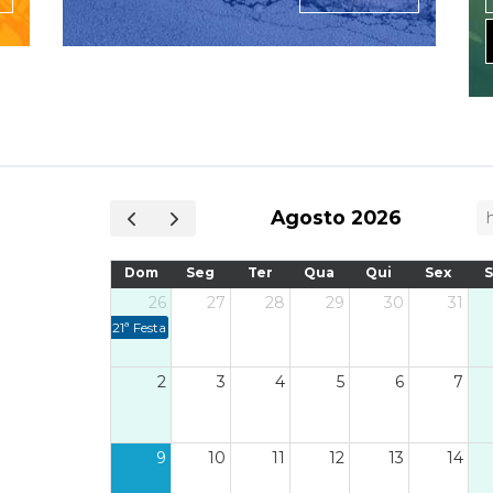
Agosto 2026
Dom
Seg
Ter
Qua
Qui
Sex
26
27
28
29
30
31
21ª Festa do Peixe
2
3
4
5
6
7
9
10
11
12
13
14