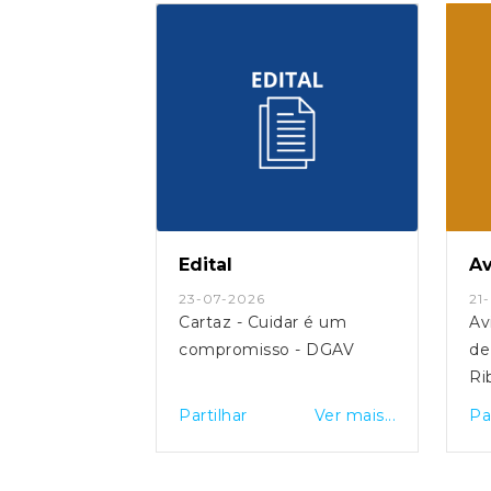
Edital
Av
23-07-2026
21
 -
Cartaz - Cuidar é um
Av
 Secretaria
compromisso - DGAV
de
ira - Férias
Ri
ores
Ver mais...
Partilhar
Ver mais...
Pa