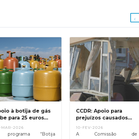
oio à botija de gás
CCDR: Apoio para
be para 25 euros
prejuízos causados
om relançamento do
pelas tempestades de
-MAR-2026
10-FEV-2026
rograma
2026
 programa “Botija
A Comissão de