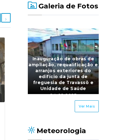
Galeria de Fotos
Inauguração de obras de
ampliação, requalificação e
arranjos exteriores do
edifício da junta de
freguesia de Travassô e
Unidade de Saúde
04-02-2023
80 foto(s)
Ver Mais
Nova plataforma para
Participação 
atribuição do Subsídio
atividade de 
Social de Mobilidade
Escolas do Pa
07-JAN-2026
25-ABR-2026
Meteorologia
Nossa Senhor
O Governo publicou o
A nossa J
Dores