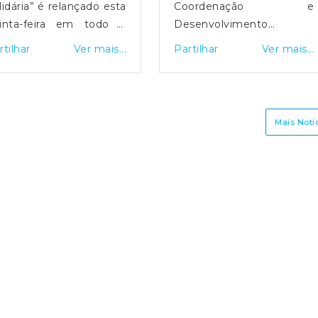
lidária” é relançado esta
Coordenação e
inta-feira em todo o
Desenvolvimento
ís para apoiar famílias
Regional do Centro
rtilhar
Ver mais...
Partilhar
Ver mais...
m situação de
(CCDR Centro)
lnerabilidade económica
disponibilizou uma
 compra de botijas de
plataforma online para o
s. O primeiro-ministro
registo de prejuízos
Mais Notí
uís Montenegro
resultantes das
unciou o aumento da
tempestades de 2026 que
mparticipação de 15
afetaram vários concelhos
ra 25 euros durante os
da Região Centro.O portal
óximos três meses,
destina-se a cidadãos,
stificando a medida com
empresas, agricultores e
impacto da guerra no
municípios, permitindo a
dio Oriente.
sinalização de danos em
habitações, atividades
económicas, explorações
agrícolas e infraestruturas