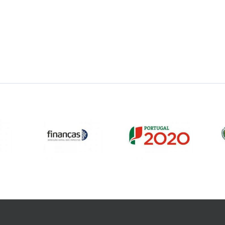
públicas, com vista ao
acesso a apoios técnicos e
financeiros.O registo dos
prejuízos é um passo
essencial para a avaliação
dos danos e para a
ativação dos mecanismos
de apoio público. A
plataforma pode ser
consultada no site oficial
da CCDR Centro.Esta
candidatura está
disponível no site da
CCDR, através do deste
link.Fonte: CCDR