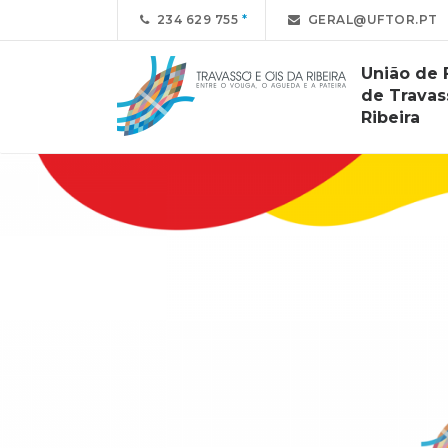
234 629 755
GERAL@UFTOR.PT
União de 
de Travas
Ribeira