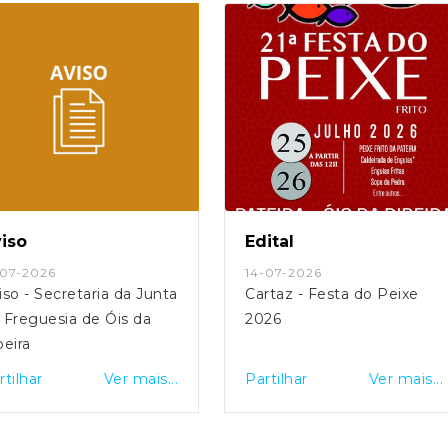
iso
Edital
-07-2026
14-07-2026
iso - Secretaria da Junta
Cartaz - Festa do Peixe
 Freguesia de Óis da
2026
beira
rtilhar
Ver mais...
Partilhar
Ver mais...