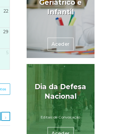
Geriátrico e
Infantil
22
29
Aceder
5
Dia da Defesa
ntos
Nacional
Editais de Convocação
Aceder