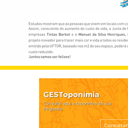
GESToponímia
Consulte aqui a toponímia da sua
freguesia
Consultar