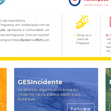
GESIncidente
Se detetou alguma ocorrência ou
A
incidente na via pública alerte a sua
Autarquia
Participar