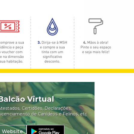
Balcão Virtual
testados, Certidões, Declarações,
Licenciamento de Canídeos e Felinos, etc
Website