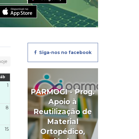
Siga-nos no facebook
hoje
Sáb
1
PARMOGI - Prog.
Apoio à
8
Reutilização de
Material
15
Ortopédico,