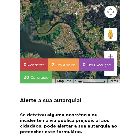
0
2
0
Pendente
Em Análise
Em Execução
20
Concluído
Map Data
Terms
1 km
Alerte a sua autarquia!
Se detetou alguma ocorrência ou
incidente na via pública prejudicial aos
cidadãos, pode alertar a sua autarquia ao
preencher este formulário.