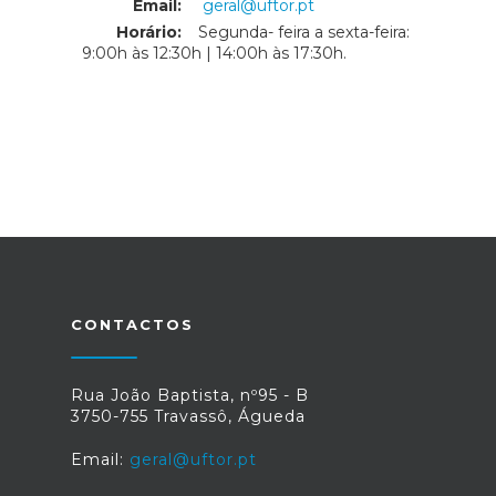
Email:
geral@uftor.pt
Horário:
Segunda- feira a sexta-feira:
9:00h às 12:30h | 14:00h às 17:30h.
CONTACTOS
Rua João Baptista, nº95 - B
3750-755 Travassô, Águeda
Email:
geral@uftor.pt