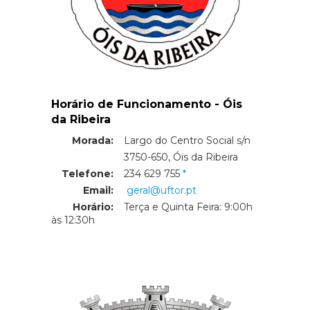
Horário de Funcionamento - Óis
da Ribeira
Morada:
Largo do Centro Social s/n
Morada:
3750-650, Óis da Ribeira
Telefone:
234 629 755
Email:
geral@uftor.pt
Horário:
Terça e Quinta Feira: 9:00h
às 12:30h