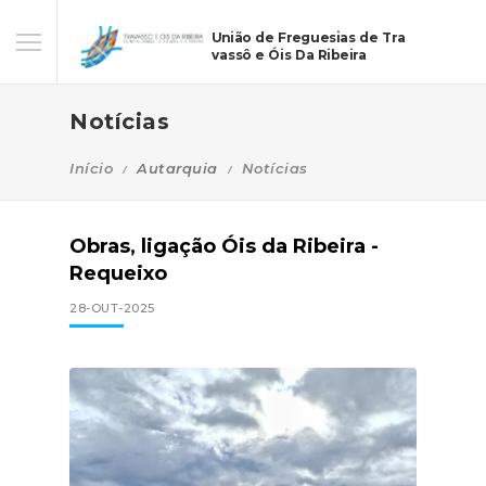
União de Freguesias de Tra
vassô e Óis Da Ribeira
Notícias
Início
Autarquia
Notícias
Obras, ligação Óis da Ribeira -
Requeixo
28-OUT-2025