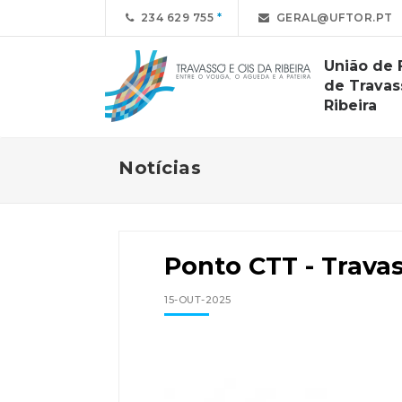
234 629 755
GERAL@UFTOR.PT
União de 
de Travas
Ribeira
Notícias
Ponto CTT - Trava
15-OUT-2025