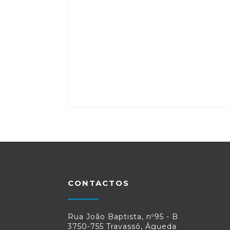
CONTACTOS
Rua João Baptista, nº95 - B
3750-755 Travassô, Águeda